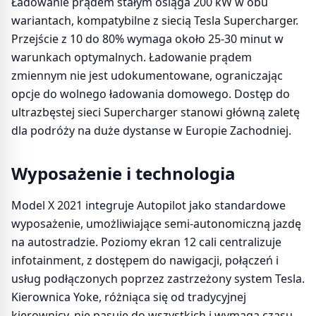
Ładowanie prądem stałym osiąga 200 kW w obu
wariantach, kompatybilne z siecią Tesla Supercharger.
Przejście z 10 do 80% wymaga około 25-30 minut w
warunkach optymalnych. Ładowanie prądem
zmiennym nie jest udokumentowane, ograniczając
opcje do wolnego ładowania domowego. Dostęp do
ultrazbęstej sieci Supercharger stanowi główną zaletę
dla podróży na duże dystanse w Europie Zachodniej.
Wyposażenie i technologia
Model X 2021 integruje Autopilot jako standardowe
wyposażenie, umożliwiające semi-autonomiczną jazdę
na autostradzie. Poziomy ekran 12 cali centralizuje
infotainment, z dostępem do nawigacji, połączeń i
usług podłączonych poprzez zastrzeżony system Tesla.
Kierownica Yoke, różniąca się od tradycyjnej
kierownicy, nie pasuje do wszystkich i wymaga czasu