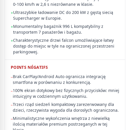
0-100 km/h w 2,6 s niezrównane w klasie.
Ultraszybkie ładowanie DC do 200 kW z gęstą siecią
+
Supercharger w Europie.
Monumentalny bagażnik 996 L kompatybilny z
+
transportem 7 pasażerów i bagażu.
Charakterystyczne drzwi falcon umożliwiające łatwy
+
dostęp do miejsc w tyle na ograniczonej przestrzeni
parkingowej.
POINTS NÉGATIFS
Brak CarPlay/Android Auto ogranicza integrację
–
smartfona w porównaniu z konkurencją.
100% ekran dotykowy bez fizycznych przycisków: mniej
–
intuicyjny w codziennym użytkowaniu.
Trzeci rząd siedzeń kompaktowy zarezerwowany dla
–
dzieci, rzeczywista wygoda dla dorosłych ograniczona.
Minimalistyczne wykończenia wnętrza z niewielką
–
ilością materiałów premium postrzeganych w tej
klasie.