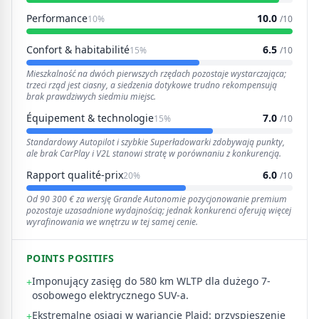
Performance
10.0
10%
/10
Confort & habitabilité
6.5
15%
/10
Mieszkalność na dwóch pierwszych rzędach pozostaje wystarczająca;
trzeci rząd jest ciasny, a siedzenia dotykowe trudno rekompensują
brak prawdziwych siedmiu miejsc.
Équipement & technologie
7.0
15%
/10
Standardowy Autopilot i szybkie Superładowarki zdobywają punkty,
ale brak CarPlay i V2L stanowi stratę w porównaniu z konkurencją.
Rapport qualité-prix
6.0
20%
/10
Od 90 300 € za wersję Grande Autonomie pozycjonowanie premium
pozostaje uzasadnione wydajnością; jednak konkurenci oferują więcej
wyrafinowania we wnętrzu w tej samej cenie.
POINTS POSITIFS
Imponujący zasięg do 580 km WLTP dla dużego 7-
+
osobowego elektrycznego SUV-a.
Ekstremalne osiągi w wariancie Plaid: przyspieszenie
+