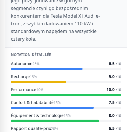
Jego pozycjonowanie w górnym
segmencie czyni go bezpośrednim
konkurentem dla Tesla Model X i Audi e-
tron, z szybkim ładowaniem 110 kW i
standardowym napędem na wszystkie
cztery koła.
NOTATION DÉTAILLÉE
Autonomie
6.5
25%
/10
Recharge
5.0
15%
/10
Performance
10.0
10%
/10
Confort & habitabilité
7.5
15%
/10
Équipement & technologie
8.0
15%
/10
Rapport qualité-prix
6.5
20%
/10