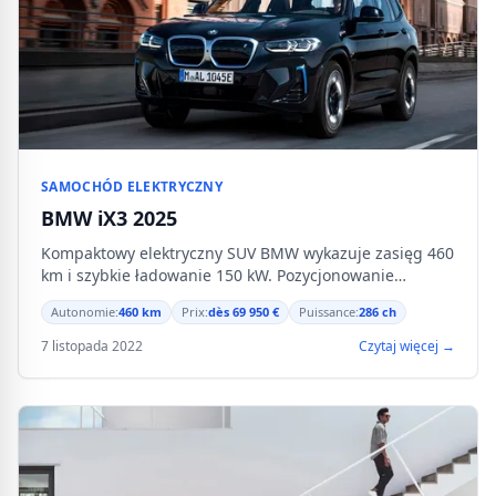
SAMOCHÓD ELEKTRYCZNY
BMW iX3 2025
Kompaktowy elektryczny SUV BMW wykazuje zasięg 460
km i szybkie ładowanie 150 kW. Pozycjonowanie
premium wobec konkurencji niemieckiej.
Autonomie:
460 km
Prix:
dès 69 950 €
Puissance:
286 ch
7 listopada 2022
Czytaj więcej →