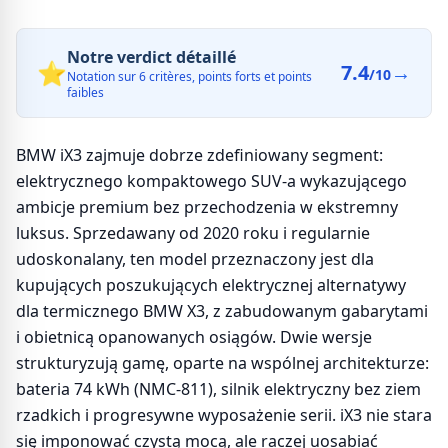
Notre verdict détaillé
⭐
7.4
→
/10
Notation sur 6 critères, points forts et points
faibles
BMW iX3 zajmuje dobrze zdefiniowany segment:
elektrycznego kompaktowego SUV-a wykazującego
ambicje premium bez przechodzenia w ekstremny
luksus. Sprzedawany od 2020 roku i regularnie
udoskonalany, ten model przeznaczony jest dla
kupujących poszukujących elektrycznej alternatywy
dla termicznego BMW X3, z zabudowanym gabarytami
i obietnicą opanowanych osiągów. Dwie wersje
strukturyzują gamę, oparte na wspólnej architekturze:
bateria 74 kWh (NMC-811), silnik elektryczny bez ziem
rzadkich i progresywne wyposażenie serii. iX3 nie stara
się imponować czystą mocą, ale raczej uosabiać