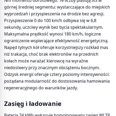
Nm momentu obrotowego. Te liczby plasują iX3 w
górnej średniej segmentu: wystarczające do miejskich
wyprzedzań i przyspieszenia na drodze bez agresji.
Przyspieszenie 0 do 100 km/h odbywa się w 6,8
sekundy, uczciwy wynik bez bycia spektakularnym.
Maksymalna prędkość wynosi 180 km/h, logiczne
ograniczenie wspierające efektywność energetyczną.
Napęd tylnych kół oferuje korzystniejszy rozkład mas
niż trakacja, choć brak elektronów na przednich
kołach może narażać kierowcę na wyraźne
niedosteery przy znacznym obciążeniu bocznym.
Odzysk energii oferuje cztery poziomy intensywności:
pożądana modularność do dostosowania hamowania
regeneracyjnego do warunków jazdy.
Zasięg i ładowanie
Bateria 74 kWh wykazuje homologowany zasięg WLTP