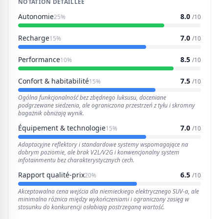
NOTATION DÉTAILLÉE
Autonomie
8.0
25%
/10
Recharge
7.0
15%
/10
Performance
8.5
10%
/10
Confort & habitabilité
7.5
15%
/10
Ogólna funkcjonalność bez zbędnego luksusu, doceniane
podgrzewane siedzenia, ale ograniczona przestrzeń z tyłu i skromny
bagażnik obniżają wynik.
Équipement & technologie
7.0
15%
/10
Adaptacyjne reflektory i standardowe systemy wspomagające na
dobrym poziomie, ale brak V2L/V2G i konwencjonalny system
infotainmentu bez charakterystycznych cech.
Rapport qualité-prix
6.5
20%
/10
Akceptowalna cena wejścia dla niemieckiego elektrycznego SUV-a, ale
minimalna różnica między wykończeniami i ograniczony zasięg w
stosunku do konkurencji osłabiają postrzeganą wartość.