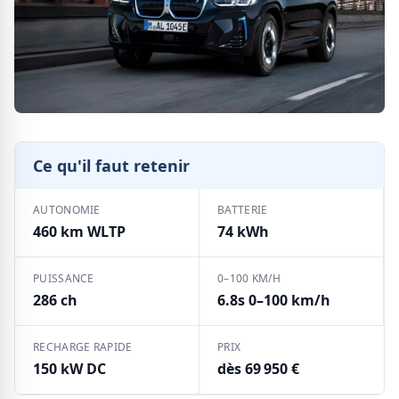
Ce qu'il faut retenir
AUTONOMIE
BATTERIE
460 km WLTP
74 kWh
PUISSANCE
0–100 KM/H
286 ch
6.8s 0–100 km/h
RECHARGE RAPIDE
PRIX
150 kW DC
dès 69 950 €