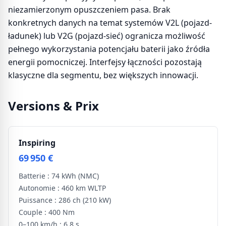
niezamierzonym opuszczeniem pasa. Brak
konkretnych danych na temat systemów V2L (pojazd-
ładunek) lub V2G (pojazd-sieć) ogranicza możliwość
pełnego wykorzystania potencjału baterii jako źródła
energii pomocniczej. Interfejsy łączności pozostają
klasyczne dla segmentu, bez większych innowacji.
Versions & Prix
Inspiring
69 950 €
Batterie :
74 kWh
(NMC)
Autonomie :
460 km WLTP
Puissance :
286 ch
(210 kW)
Couple :
400 Nm
0–100 km/h :
6.8 s