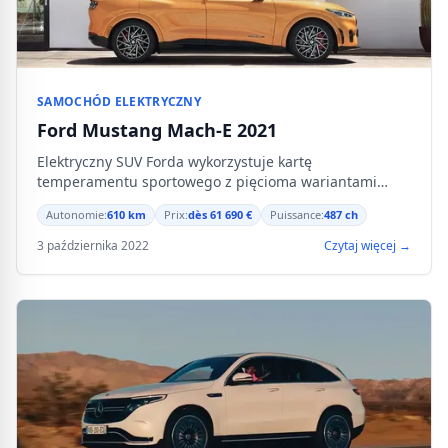
SAMOCHÓD ELEKTRYCZNY
Ford Mustang Mach-E 2021
Elektryczny SUV Forda wykorzystuje kartę
temperamentu sportowego z pięcioma wariantami
mocy i autonomią do 610 km.
Autonomie:
610 km
Prix:
dès 61 690 €
Puissance:
487 ch
3 października 2022
Czytaj więcej →