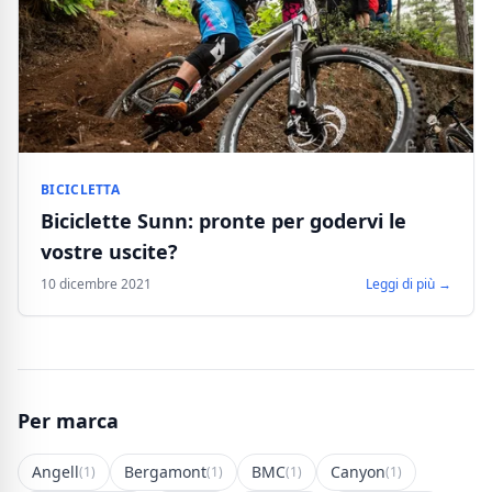
BICICLETTA
Biciclette Sunn: pronte per godervi le
vostre uscite?
10 dicembre 2021
Leggi di più →
Per marca
Angell
Bergamont
BMC
Canyon
(1)
(1)
(1)
(1)