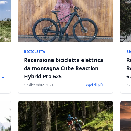
BICICLETTA
BI
Recensione bicicletta elettrica
R
da montagna Cube Reaction
R
Hybrid Pro 625
6
ù →
17 dicembre 2021
Leggi di più →
22