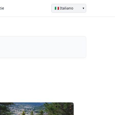
zie
▾