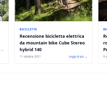
BICICLETTA
BI
Recensione bicicletta elettrica
R
da mountain bike Cube Stereo
r
hybrid 140
P
ù →
11 ottobre 2021
Leggi di più →
9 