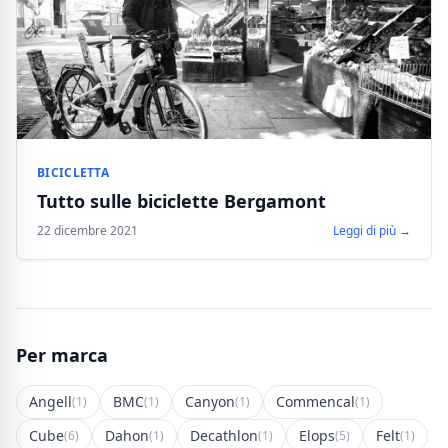
BICICLETTA
Tutto sulle biciclette Bergamont
22 dicembre 2021
Leggi di più →
Per marca
Angell
BMC
Canyon
Commencal
(1)
(1)
(1)
(1)
Cube
Dahon
Decathlon
Elops
Felt
(6)
(1)
(1)
(5)
(1)