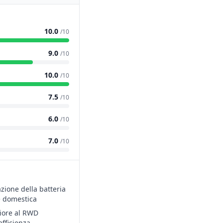
10.0
/10
9.0
/10
10.0
/10
7.5
/10
6.0
/10
7.0
/10
zione della batteria
e domestica
iore al RWD
fficienza