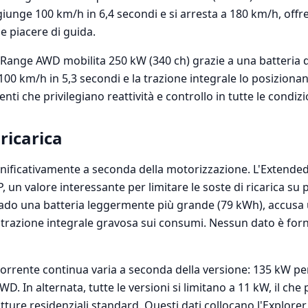
unge 100 km/h in 6,4 secondi e si arresta a 180 km/h, offre
 e piacere di guida.
d Range AWD mobilita 250 kW (340 ch) grazie a una batteria 
100 km/h in 5,3 secondi e la trazione integrale lo posiziona
enti che privilegiano reattività e controllo in tutte le condi
ricarica
gnificativamente a seconda della motorizzazione. L'Extend
 un valore interessante per limitare le soste di ricarica su 
do una batteria leggermente più grande (79 kWh), accusa 
 trazione integrale gravosa sui consumi. Nessun dato è forn
 corrente continua varia a seconda della versione: 135 kW p
. In alternata, tutte le versioni si limitano a 11 kW, il che 
tture residenziali standard. Questi dati collocano l'Explorer