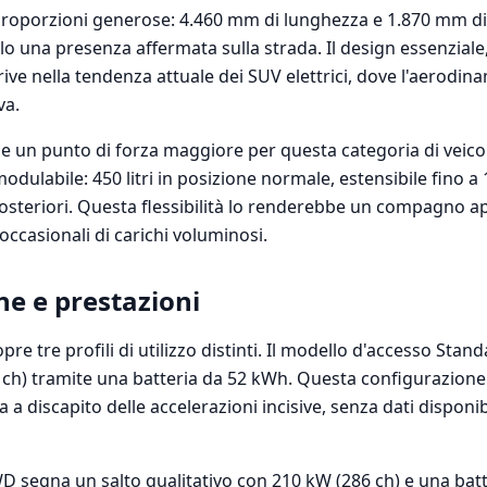
proporzioni generose: 4.460 mm di lunghezza e 1.870 mm di
lo una presenza affermata sulla strada. Il design essenziale
scrive nella tendenza attuale dei SUV elettrici, dove l'aerodin
va.
sce un punto di forza maggiore per questa categoria di veicol
ulabile: 450 litri in posizione normale, estensibile fino a 1.
osteriori. Questa flessibilità lo renderebbe un compagno ap
i occasionali di carichi voluminosi.
e e prestazioni
e tre profili di utilizzo distinti. Il modello d'accesso St
 ch) tramite una batteria da 52 kWh. Questa configurazione 
ria a discapito delle accelerazioni incisive, senza dati disponib
 segna un salto qualitativo con 210 kW (286 ch) e una bat