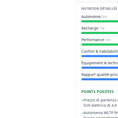
NOTATION DÉTAILLÉE
Autonomie
25%
Recharge
15%
Performance
10%
Confort & habitabilit
Équipement & techn
Rapport qualité-prix
POINTS POSITIFS
Prezzo di partenza 
+
SUV elettrico di 4,
Autonomia WLTP fin
+
Range permettendo 