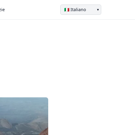
zie
▾