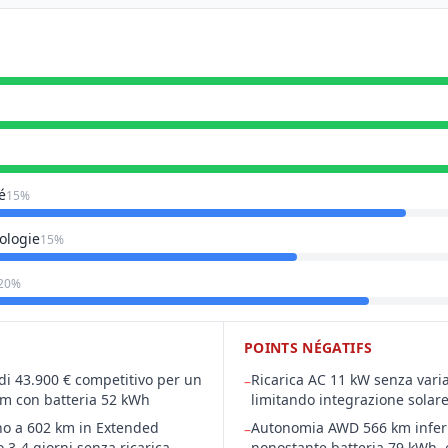
é
15%
ologie
15%
20%
POINTS NÉGATIFS
di 43.900 € competitivo per un
Ricarica AC 11 kW senza varia
–
9 m con batteria 52 kWh
limitando integrazione solar
o a 602 km in Extended
Autonomia AWD 566 km infer
–
3-4 giorni senza ricarica
nonostante batteria 79 kWh, e