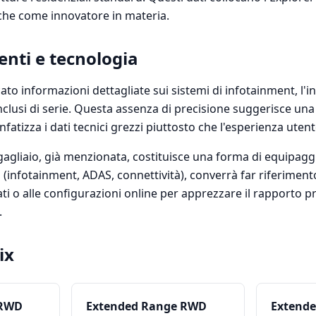
he come innovatore in materia.
nti e tecnologia
to informazioni dettagliate sui sistemi di infotainment, l'
 inclusi di serie. Questa assenza di precisione suggerisce una
atizza i dati tecnici grezzi piuttosto che l'esperienza utente
gagliaio, già menzionata, costituisce una forma di equipag
 (infotainment, ADAS, connettività), converrà far riferiment
ti o alle configurazioni online per apprezzare il rapporto p
.
ix
 RWD
Extended Range RWD
Extend