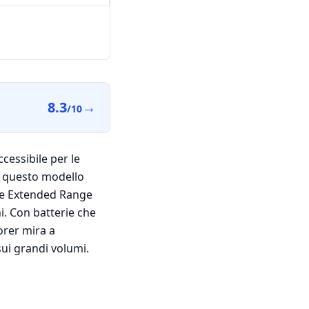
8.3
→
/10
cessibile per le
€, questo modello
one Extended Range
i. Con batterie che
orer mira a
sui grandi volumi.