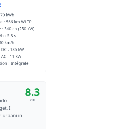
€
79 kWh
e :
566 km WLTP
 :
340 ch
(250 kW)
h :
5.3 s
80 km/h
 DC :
185 kW
 AC :
11 kW
ion :
Intégrale
8.3
endo
/10
et. Il
riurbani in