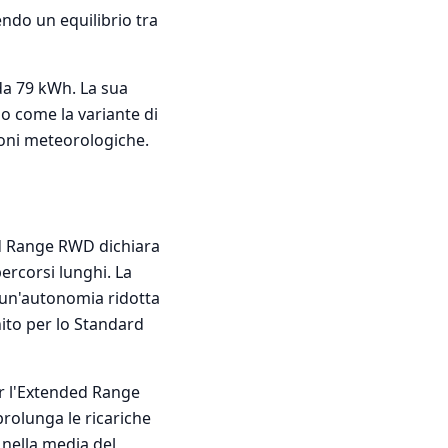
ndo un equilibrio tra
da 79 kWh. La sua
no come la variante di
zioni meteorologiche.
ed Range RWD dichiara
percorsi lunghi. La
un'autonomia ridotta
ito per lo Standard
er l'Extended Range
prolunga le ricariche
 nella media del