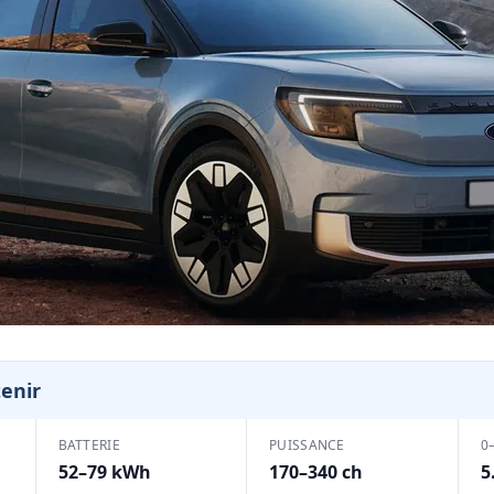
tenir
BATTERIE
PUISSANCE
0
52–79 kWh
170–340 ch
5