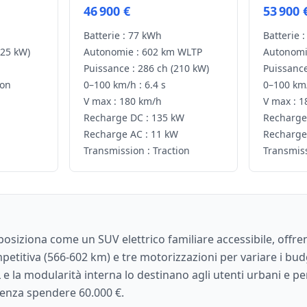
46 900 €
53 900 
Batterie :
77 kWh
Batterie :
125 kW)
Autonomie :
602 km WLTP
Autonomi
Puissance :
286 ch
(210 kW)
Puissance
ion
0–100 km/h :
6.4 s
0–100 km/
V max :
180 km/h
V max :
1
Recharge DC :
135 kW
Recharge
Recharge AC :
11 kW
Recharge
Transmission :
Traction
Transmiss
 posiziona come un SUV elettrico familiare accessibile, offr
titiva (566-602 km) e tre motorizzazioni per variare i budg
 e la modularità interna lo destinano agli utenti urbani e pe
 senza spendere 60.000 €.