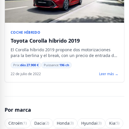
COCHE HÍBRIDO
Toyota Corolla híbrido 2019
El Corolla híbrido 2019 propone dos motorizaciones
para la berlina y el break, con un precio de entrada de
27 900 €.
Prix:
dès 27.900 €
Puissance:
196 ch
22 de julio de 2022
Leer más →
Por marca
Citroën
Dacia
Honda
Hyundai
Kia
(1)
(2)
(3)
(3)
(5)