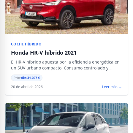
COCHE HÍBRIDO
Honda HR-V híbrido 2021
El HR-V híbrido apuesta por la eficiencia energética en
un SUV urbano compacto. Consumo controlado y
motorización probada para la ciudad y
Prix:
dès 31.027 €
desplazamientos diarios.
20 de abril de 2026
Leer más →