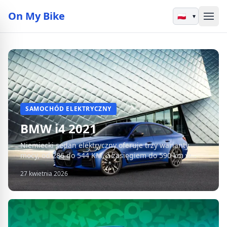
On My Bike
▾
SAMOCHÓD ELEKTRYCZNY
BMW i4 2021
Niemiecki sedan elektryczny oferuje trzy warianty
mocy, od 286 do 544 KM, z zasięgiem do 590 km w
cyklu WLTP.
27 kwietnia 2026