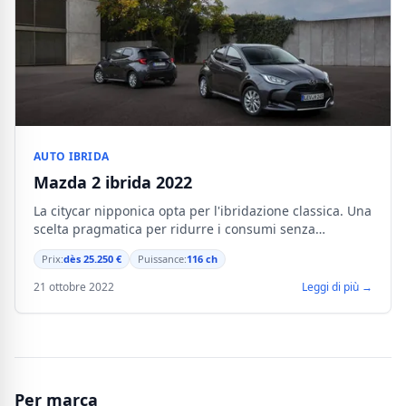
AUTO IBRIDA
Mazda 2 ibrida 2022
La citycar nipponica opta per l'ibridazione classica. Una
scelta pragmatica per ridurre i consumi senza
complicare l'uso.
Prix:
dès 25.250 €
Puissance:
116 ch
21 ottobre 2022
Leggi di più →
Per marca