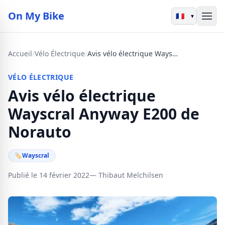
On My Bike
▾
Accueil
/
Vélo Électrique
/
Avis vélo électrique Wayscral Anyway E200 de Norauto
VÉLO ÉLECTRIQUE
Avis vélo électrique
Wayscral Anyway E200 de
Norauto
🏷
Wayscral
Publié le 14 février 2022
— Thibaut Melchilsen