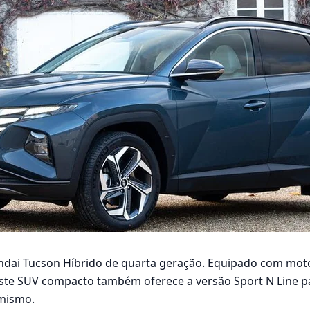
dai Tucson Híbrido de quarta geração. Equipado com moto
ste SUV compacto também oferece a versão Sport N Line p
amismo.