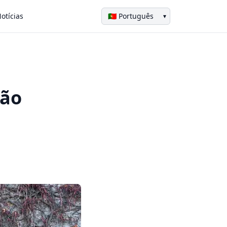
otícias
▾
ção