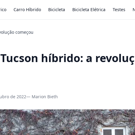
rico
Carro Híbrido
Bicicleta
Bicicleta Elétrica
Testes
N
evolução começou
Tucson híbrido: a revolu
u
ubro de 2022
— Marion Bieth