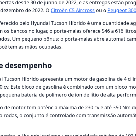
ertas desde 30 de junho de 2022, e as entregas estão pr
e dezembro de 2022. O
Citroën C5 Aircross
ou o
Peugeot 30
ferecido pelo Hyundai Tucson Híbrido é uma quantidade ag
s bancos no lugar, o porta-malas oferece 546 a 616 litros, 
ados. Um pequeno bônus: o porta-malas abre automaticam
 você tem as mãos ocupadas.
 e desempenho
i Tucson Híbrido apresenta um motor de gasolina de 4 cili
cv. Este bloco de gasolina é combinado com um bloco moto
equena bateria de polímero de íon de lítio de alta perfor
po de motor tem potência máxima de 230 cv e até 350 Nm d
o rodas, o conjunto é controlado com transmissão automát