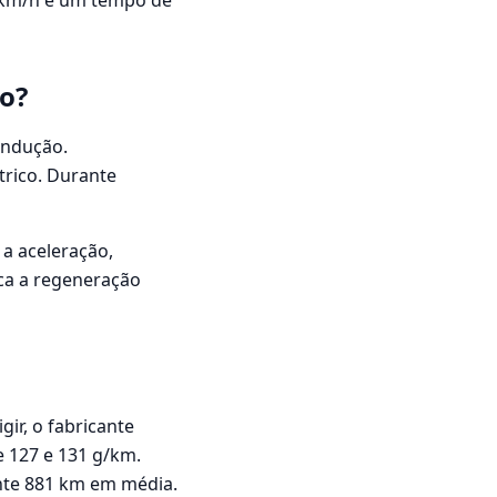
 km/h e um tempo de
o?
ondução.
trico. Durante
 a aceleração,
ca a regeneração
ir, o fabricante
 127 e 131 g/km.
nte 881 km em média.