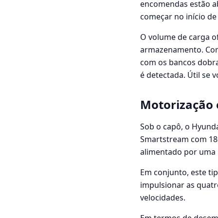
encomendas estão ab
começar no início d
O volume de carga o
armazenamento. Com o
com os bancos dobr
é detectada. Útil se
Motorização
Sob o capô, o Hyunda
Smartstream com 180 
alimentado por uma p
Em conjunto, este ti
impulsionar as quatr
velocidades.