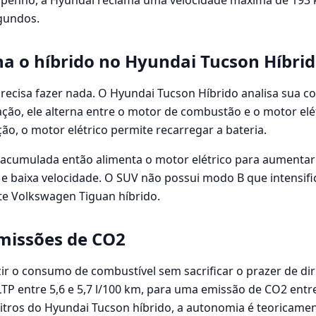
penho, a Hyundai reclama uma velocidade máxima de 193
gundos.
a o híbrido no Hyundai Tucson Híbrid
precisa fazer nada. O Hyundai Tucson Híbrido analisa sua c
ão, ele alterna entre o motor de combustão e o motor elé
ão, o motor elétrico permite recarregar a bateria.
a acumulada então alimenta o motor elétrico para aumentar
 baixa velocidade. O SUV não possui modo B que intensifi
e Volkswagen Tiguan híbrido.
missões de CO2
r o consumo de combustível sem sacrificar o prazer de dirig
 entre 5,6 e 5,7 l/100 km, para uma emissão de CO2 entre
itros do Hyundai Tucson híbrido, a autonomia é teoricame