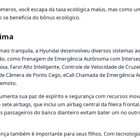
meros, você escapa da taxa ecológica malus, mas como um 
o se beneficia do bônus ecológico.
tima
ais tranquila, a Hyundai desenvolveu diversos sistemas a
ção, como Frenagem de Emergência Autônoma com Interseçã
xa, Farol Alto Inteligente, Controle de Velocidade de Cruze
o de Câmera de Ponto Cego, eCall Chamada de Emergência A
Remoto.
menta sua paz de espírito e segurança com recursos ino
sete airbags, que inclui um airbag central da fileira frontal.
os passageiros do banco dianteiro evitam bater um no outro
nça também é importante para seus filhos. Com tecnologia