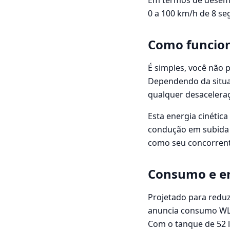
Em termos de desem
0 a 100 km/h de 8 se
Como funcion
É simples, você não 
Dependendo da situaç
qualquer desaceleraç
Esta energia cinétic
condução em subida e
como seu concorrent
Consumo e e
Projetado para reduzi
anuncia consumo WLTP
Com o tanque de 52 l