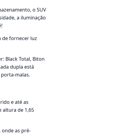
rmazenamento, o SUV
sidade, a iluminação
é!
 de fornecer luz
: Black Total, Biton
mada dupla está
o porta-malas.
ido e até as
altura de 1,65
, onde as pré-