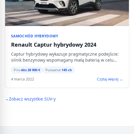
SAMOCHÓD HYBRYDOWY
Renault Captur hybrydowy 2024
Captur hybrydowy wykazuje pragmatyczne podejście:
silnik benzynowy wspomagany małą baterią w celu
zmniejszenia zużycia paliwa w mieście bez złożoności
Prix:
dès 28 900 €
Puissance:
145 ch
ładowania.
4 marca 2022
Czytaj więcej →
→
Zobacz wszystkie SUV-y