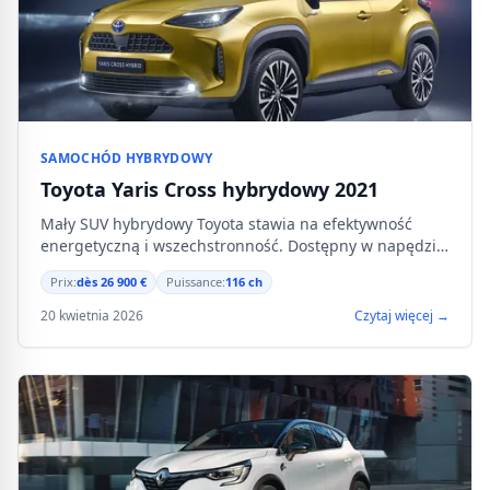
SAMOCHÓD HYBRYDOWY
Toyota Yaris Cross hybrydowy 2021
Mały SUV hybrydowy Toyota stawia na efektywność
energetyczną i wszechstronność. Dostępny w napędzie
na przednie koła lub napędzie całkowopędnym od 26
Prix:
dès 26 900 €
Puissance:
116 ch
900 €.
20 kwietnia 2026
Czytaj więcej →