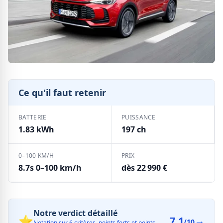
Ce qu'il faut retenir
BATTERIE
PUISSANCE
1.83 kWh
197 ch
0–100 KM/H
PRIX
8.7s 0–100 km/h
dès 22 990 €
Notre verdict détaillé
⭐
7.1
→
/10
Notation sur 6 critères, points forts et points