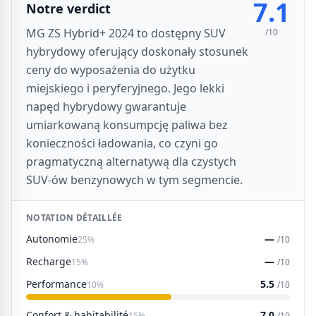
7.1
Notre verdict
MG ZS Hybrid+ 2024 to dostępny SUV
/10
hybrydowy oferujący doskonały stosunek
ceny do wyposażenia do użytku
miejskiego i peryferyjnego. Jego lekki
napęd hybrydowy gwarantuje
umiarkowaną konsumpcję paliwa bez
konieczności ładowania, co czyni go
pragmatyczną alternatywą dla czystych
SUV-ów benzynowych w tym segmencie.
NOTATION DÉTAILLÉE
Autonomie
—
25%
/10
Recharge
—
15%
/10
Performance
5.5
10%
/10
Confort & habitabilité
7.0
15%
/10