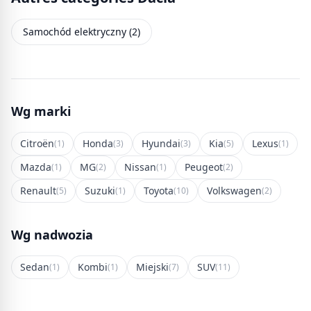
Samochód elektryczny (2)
Wg marki
Citroën
Honda
Hyundai
Kia
Lexus
(1)
(3)
(3)
(5)
(1)
Mazda
MG
Nissan
Peugeot
(1)
(2)
(1)
(2)
Renault
Suzuki
Toyota
Volkswagen
(5)
(1)
(10)
(2)
Wg nadwozia
Sedan
Kombi
Miejski
SUV
(1)
(1)
(7)
(11)