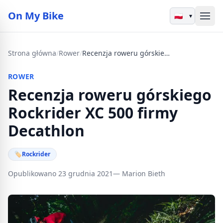
On My Bike
▾
Strona główna
/
Rower
/
Recenzja roweru górskiego Rockrider XC 500 firmy Decathlon
ROWER
Recenzja roweru górskiego
Rockrider XC 500 firmy
Decathlon
🏷
Rockrider
Opublikowano 23 grudnia 2021
— Marion Bieth