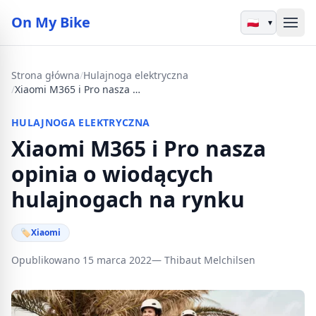
On My Bike
▾
Strona główna
/
Hulajnoga elektryczna
/
Xiaomi M365 i Pro nasza opinia o wiodących hulajnogach na rynku
HULAJNOGA ELEKTRYCZNA
Xiaomi M365 i Pro nasza
opinia o wiodących
hulajnogach na rynku
🏷
Xiaomi
Opublikowano 15 marca 2022
— Thibaut Melchilsen