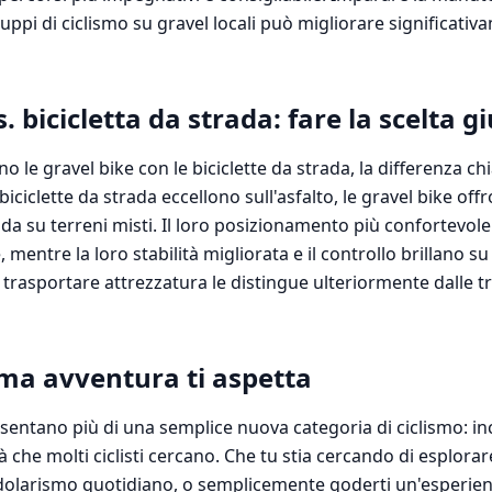
gruppi di ciclismo su gravel locali può migliorare significativ
. bicicletta da strada: fare la scelta g
le gravel bike con le biciclette da strada, la differenza chi
 biciclette da strada eccellono sull'asfalto, le gravel bike of
ida su terreni misti. Il loro posizionamento più confortevole
mentre la loro stabilità migliorata e il controllo brillano su
trasportare attrezzatura le distingue ulteriormente dalle tra
ima avventura ti aspetta
sentano più di una semplice nuova categoria di ciclismo: inc
à che molti ciclisti cercano. Che tu stia cercando di esplorare
ndolarismo quotidiano, o semplicemente goderti un'esperien