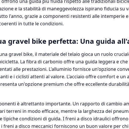
offrono una guida più fluida rispetto alle tradizionali bicicl
azione e la stabilità di maneggevolezza ispirano fiducia su va
utto l'anno, grazie a componenti resistenti alle intemperie e 
oerenti in tutte le condizioni.
tua gravel bike perfetta: Una guida all
na gravel bike, il materiale del telaio gioca un ruolo crucia
bicicletta. La fibra di carbonio offre una guida leggera e che
orientati alle prestazioni. L'alluminio fornisce un'opzione co
anti e i ciclisti attenti al valore. L'acciaio offre comfort e un
presenta un'opzione premium che offre eccellente durabilità 
ponenti è altrettanto importante. Un rapporto di cambio a
e vari terreni in modo efficace, mentre la larghezza dei pneum
 tipiche condizioni di guida. I freni a disco idraulici offrono 
 i freni a disco meccanici forniscono un buon valore per ch