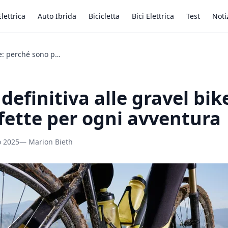
lettrica
Auto Ibrida
Bicicletta
Bici Elettrica
Test
Noti
La guida definitiva alle gravel bike: perché sono perfette per ogni avventura
definitiva alle gravel bik
fette per ogni avventura
o 2025
— Marion Bieth