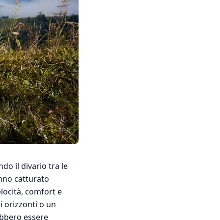
do il divario tra le
anno catturato
elocità, comfort e
i orizzonti o un
trebbero essere