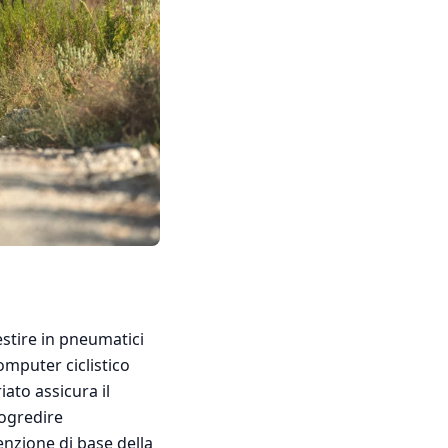
estire in pneumatici
computer ciclistico
ato assicura il
progredire
nzione di base della