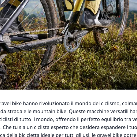
gravel bike hanno rivoluzionato il mondo del ciclismo, colman
te da strada e le mountain bike. Queste macchine versatili h
clisti di tutto il mondo, offrendo il perfetto equilibrio tra v
 Che tu sia un ciclista esperto che desidera espandere i tuo
rca della bicicletta ideale per tutti gli usi, le gravel bike po