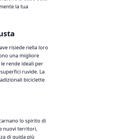
amente la tua
iusta
ave risiede nella loro
frono una migliore
 le rende ideali per
 superfici ruvide. La
dizionali biciclette
arnano lo spirito di
 nuovi territori,
za di guida più