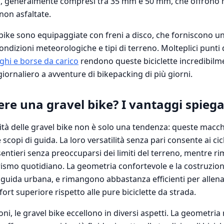
i, generalmente compresi tra 35 mm e 50 mm, che offrono m
non asfaltate.
l bike sono equipaggiate con freni a disco, che forniscono 
e condizioni meteorologiche e tipi di terreno. Molteplici punt
ghi e borse da carico
rendono queste biciclette incredibilme
giornaliero a avventure di bikepacking di più giorni.
ere una gravel bike? I vantaggi spiega
ità delle gravel bike non è solo una tendenza: queste macc
e scopi di guida. La loro versatilità senza pari consente ai cic
entieri senza preoccuparsi dei limiti del terreno, mentre 
rismo quotidiano. La geometria confortevole e la costruzion
 guida urbana, e rimangono abbastanza efficienti per allen
t superiore rispetto alle pure biciclette da strada.
oni, le gravel bike eccellono in diversi aspetti. La geometria r