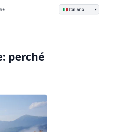
zie
▾
e: perché