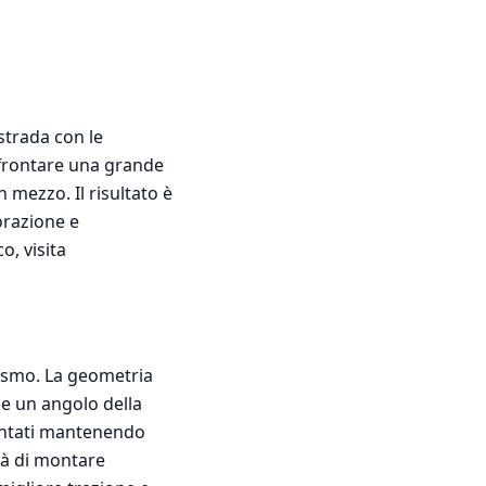
strada con le
ffrontare una grande
in mezzo. Il risultato è
orazione e
o, visita
clismo. La geometria
 e un angolo della
dentati mantenendo
ità di montare