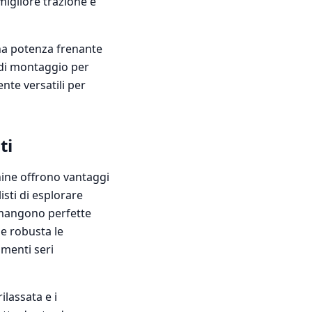
igliore trazione e
una potenza frenante
i di montaggio per
nte versatili per
ti
hine offrono vantaggi
listi di esplorare
rimangono perfette
e robusta le
amenti seri
ilassata e i