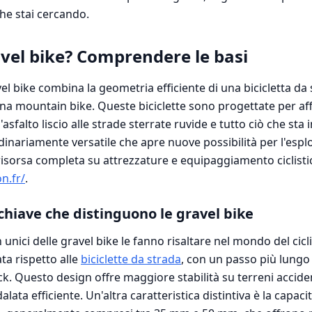
he stai cercando.
vel bike? Comprendere le basi
el bike combina la geometria efficiente di una bicicletta da 
una mountain bike. Queste biciclette sono progettate per a
l'asfalto liscio alle strade sterrate ruvide e tutto ciò che sta 
inariamente versatile che apre nuove possibilità per l'espl
risorsa completa su attrezzature e equipaggiamento ciclistic
n.fr/
.
chiave che distinguono le gravel bike
n unici delle gravel bike le fanno risaltare nel mondo del ci
ata rispetto alle
biciclette da strada
, con un passo più lungo
ack. Questo design offre maggiore stabilità su terreni acci
ata efficiente. Un'altra caratteristica distintiva è la capac