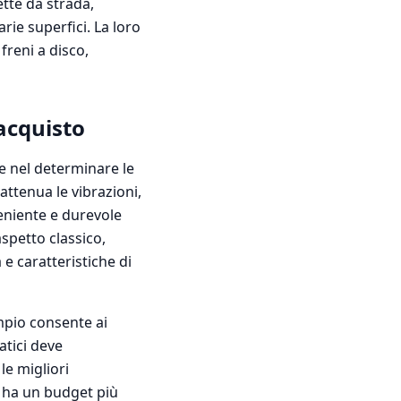
ette da strada,
rie superfici. La loro
freni a disco,
'acquisto
le nel determinare le
 attenua le vibrazioni,
nveniente e durevole
 aspetto classico,
e caratteristiche di
mpio consente ai
atici deve
le migliori
i ha un budget più