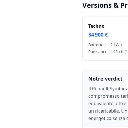
Versions & Pr
Techno
34 900 €
Batterie :
1.2 kWh
Puissance :
145 ch
(
Notre verdict
Il Renault Symbio
compromesso tarif
equivalente, offre
un ricaricabile. U
energetica senza 