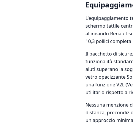
Equipaggiame
L'equipaggiamento te
schermo tattile centra
allineando Renault su
10,3 pollici completa
Il pacchetto di sicu
funzionalità standar
aiuti superano la sog
vetro opacizzante Sol
una funzione V2L (Vehi
utilitario rispetto a riv
Nessuna menzione di 
distanza, precondiz
un approccio minimalis