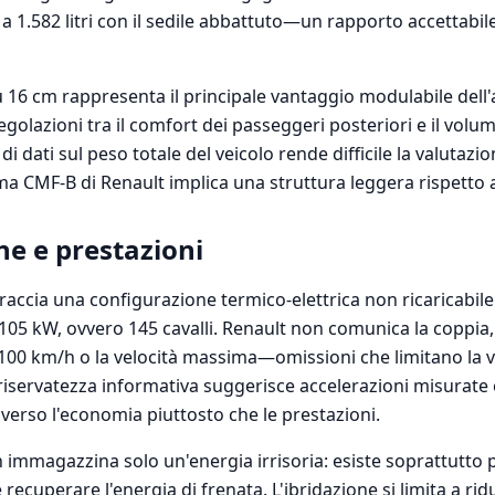
 a 1.582 litri con il sedile abbattuto—un rapporto accettabi
su 16 cm rappresenta il principale vantaggio modulabile dell
olazioni tra il comfort dei passeggeri posteriori e il volume
di dati sul peso totale del veicolo rende difficile la valutazi
rma CMF-B di Renault implica una struttura leggera rispetto 
e e prestazioni
raccia una configurazione termico-elettrica non ricaricabile
05 kW, ovvero 145 cavalli. Renault non comunica la coppia, 
 100 km/h o la velocità massima—omissioni che limitano la 
riservatezza informativa suggerisce accelerazioni misurate 
verso l'economia piuttosto che le prestazioni.
h immagazzina solo un'energia irrisoria: esiste soprattutto pe
 recuperare l'energia di frenata. L'ibridazione si limita a ridu