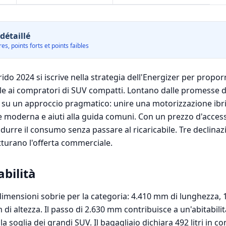
détaillé
es, points forts et points faibles
rido 2024 si iscrive nella strategia dell'Energizer per propor
bile ai compratori di SUV compatti. Lontano dalle promesse d
 su un approccio pragmatico: unire una motorizzazione ibr
le moderna e aiuti alla guida comuni. Con un prezzo d'access
 ridurre il consumo senza passare al ricaricabile. Tre declin
tturano l'offerta commerciale.
abilità
dimensioni sobrie per la categoria: 4.410 mm di lunghezza,
di altezza. Il passo di 2.630 mm contribuisce a un'abitabili
a soglia dei grandi SUV. Il bagagliaio dichiara 492 litri in c