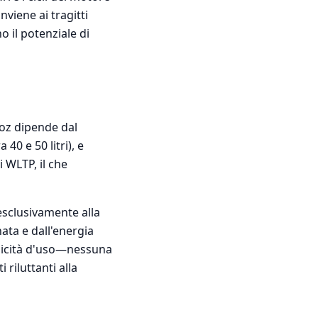
viene ai tragitti
o il potenziale di
ioz dipende dal
0 e 50 litri), e
i WLTP, il che
 esclusivamente alla
ata e dall'energia
plicità d'uso—nessuna
riluttanti alla