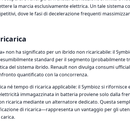
tere la marcia esclusivamente elettrica. Un tale sistema con
petitivi, dove le fasi di decelerazione frequenti massimizzan
ricarica
» non ha significato per un ibrido non ricaricabile: il Symb
esumibilmente standard per il segmento (probabilmente tra 4
tica del sistema ibrido. Renault non divulga consumi ufficial
nfronto quantificato con la concorrenza.
ica né tempo di ricarica applicabile: il Symbioz si rifornisce
lettricità immagazzinata in batteria proviene solo dalla fren
con ricarica mediante un alternatore dedicato. Questa sem
icazione di ricarica—rappresenta un vantaggio per gli utenti 
 carica.