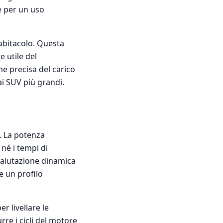
le per un uso
'abitacolo. Questa
 utile del
one precisa del carico
ai SUV più grandi.
. La potenza
né i tempi di
valutazione dinamica
e un profilo
r livellare le
rre i cicli del motore