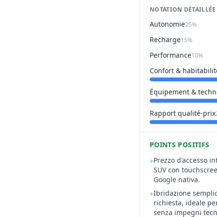
NOTATION DÉTAILLÉE
Autonomie
25%
Recharge
15%
Performance
10%
Confort & habitabilit
Équipement & techn
Rapport qualité-prix
POINTS POSITIFS
Prezzo d'accesso in
+
SUV con touchscreen
Google nativa.
Ibridazione sempli
+
richiesta, ideale pe
senza impegni tecni