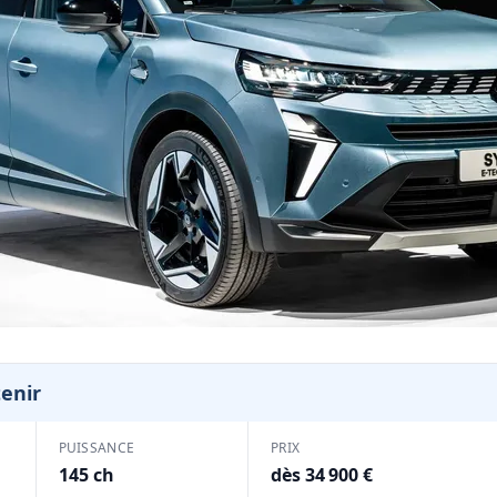
tenir
PUISSANCE
PRIX
145 ch
dès 34 900 €