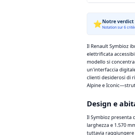
Notre verdict 
⭐
Notation sur 6 critèr
Il Renault Symbioz ib
elettrificata accessi
modello si concentra
un'interfaccia digita
clienti desiderosi di
Alpine e Iconic—stru
Design e abit
Il Symbioz presenta 
larghezza e 1.570 mm 
tuttavia raggiungere l