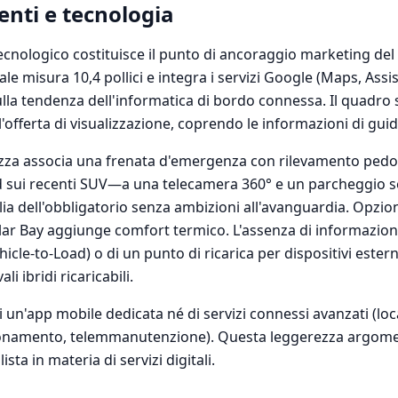
nti e tecnologia
cnologico costituisce il punto di ancoraggio marketing del
le misura 10,4 pollici e integra i servizi Google (Maps, Assis
lla tendenza dell'informatica di bordo connessa. Il quadro s
 l'offerta di visualizzazione, coprendo le informazioni di gu
rezza associa una frenata d'emergenza con rilevamento pedon
d sui recenti SUV—a una telecamera 360° e un parcheggio s
lia dell'obbligatorio senza ambizioni all'avanguardia. Opzion
ar Bay aggiunge comfort termico. L'assenza di informazioni 
cle-to-Load) o di un punto di ricarica per dispositivi esterni
ali ibridi ricaricabili.
un'app mobile dedicata né di servizi connessi avanzati (loc
ionamento, telemmanutenzione). Questa leggerezza argome
ta in materia di servizi digitali.