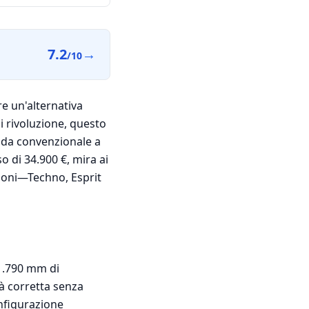
7.2
→
/10
re un'alternativa
i rivoluzione, questo
ida convenzionale a
o di 34.900 €, mira ai
azioni—Techno, Esprit
 1.790 mm di
tà corretta senza
onfigurazione