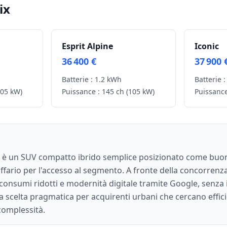
ix
Esprit Alpine
Iconic
36 400 €
37 900 
Batterie :
1.2 kWh
Batterie :
105 kW)
Puissance :
145 ch
(105 kW)
Puissance
z è un SUV compatto ibrido semplice posizionato come buo
fario per l'accesso al segmento. A fronte della concorrenz
 consumi ridotti e modernità digitale tramite Google, senza i 
na scelta pragmatica per acquirenti urbani che cercano effic
complessità.