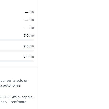
—
/10
—
/10
—
/10
7.0
/10
7.5
/10
7.0
/10
a consente solo un
nza autonomia
 (0-100 km/h, coppia,
ono il confronto