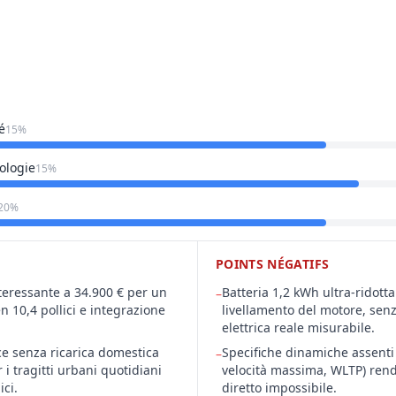
é
15%
ologie
15%
20%
POINTS NÉGATIFS
teressante a 34.900 € per un
Batteria 1,2 kWh ultra-ridott
–
 10,4 pollici e integrazione
livellamento del motore, se
elettrica reale misurabile.
ce senza ricarica domestica
Specifiche dinamiche assenti
–
r i tragitti urbani quotidiani
velocità massima, WLTP) rend
ci.
diretto impossibile.