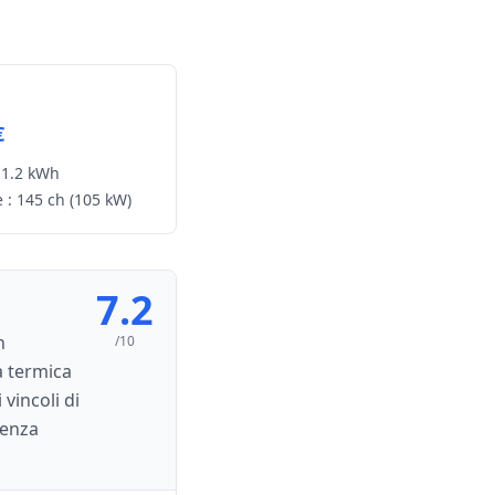
€
1.2 kWh
 :
145 ch
(105 kW)
7.2
n
/10
a termica
vincoli di
ienza