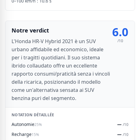
0–100 km/h :
10.6 s
6.0
Notre verdict
L'Honda HR-V Hybrid 2021 è un SUV
/10
urbano affidabile ed economico, ideale
per i tragitti quotidiani. Il suo sistema
ibrido collaudato offre un eccellente
rapporto consumi/praticità senza i vincoli
della ricarica, posizionando il modello
come un'alternativa sensata ai SUV
benzina puri del segmento.
NOTATION DÉTAILLÉE
Autonomie
—
25%
/10
Recharge
—
15%
/10