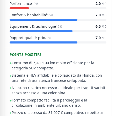
Performance
2.0
10%
/10
Confort & habitabilité
7.0
15%
/10
Équipement & technologie
6.5
15%
/10
Rapport qualité-prix
7.0
20%
/10
POINTS POSITIFS
Consumo di 5,4 L/100 km molto efficiente per la
+
categoria SUV compatto.
Sistema e:HEV affidabile e collaudato da Honda, con
+
una rete di assistenza francese sviluppata.
Nessuna ricarica necessaria: ideale per tragitti variati
+
senza accesso a una colonnina.
Formato compatto facilita il parcheggio e la
+
circolazione in ambiente urbano denso.
Prezzo di accesso da 31.027 € competitivo rispetto ai
+