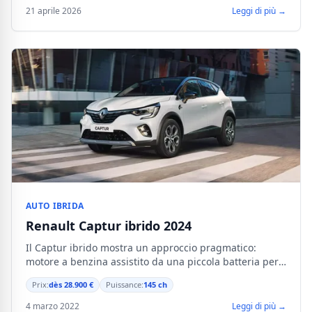
21 aprile 2026
Leggi di più →
AUTO IBRIDA
Renault Captur ibrido 2024
Il Captur ibrido mostra un approccio pragmatico:
motore a benzina assistito da una piccola batteria per
ridurre i consumi in città senza la complessità della
Prix:
dès 28.900 €
Puissance:
145 ch
ricarica.
4 marzo 2022
Leggi di più →