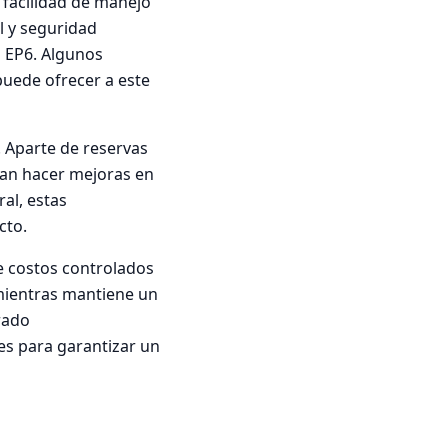
a facilidad de manejo
l y seguridad
o EP6. Algunos
puede ofrecer a este
 Aparte de reservas
ían hacer mejoras en
al, estas
cto.
re costos controlados
mientras mantiene un
rado
es para garantizar un