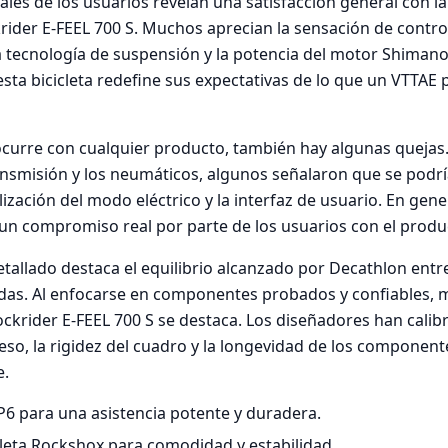
ales de los usuarios revelan una satisfacción general con l
krider E-FEEL 700 S. Muchos aprecian la sensación de contro
 tecnología de suspensión y la potencia del motor Shiman
sta bicicleta redefine sus expectativas de lo que un VTTAE 
urre con cualquier producto, también hay algunas quejas.
nsmisión y los neumáticos, algunos señalaron que se podr
zación del modo eléctrico y la interfaz de usuario. En gener
 un compromiso real por parte de los usuarios con el produ
etallado destaca el equilibrio alcanzado por Decathlon ent
das. Al enfocarse en componentes probados y confiables, 
Rockrider E-FEEL 700 S se destaca. Los diseñadores han calib
so, la rigidez del cuadro y la longevidad de los component
e.
6 para una asistencia potente y duradera.
eta Rockshox para comodidad y estabilidad.