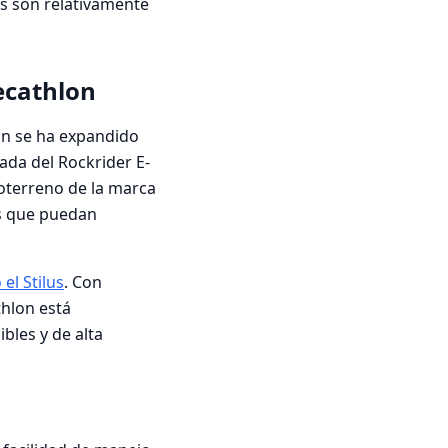
es son relativamente
ecathlon
on se ha expandido
ada del Rockrider E-
doterreno de la marca
os que puedan
el Stilus
. Con
thlon está
les y de alta