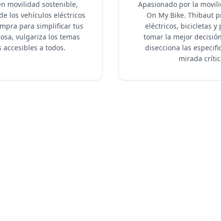
n movilidad sostenible,
Apasionado por la movili
e los vehículos eléctricos
On My Bike. Thibaut p
mpra para simplificar tus
eléctricos, bicicletas 
rosa, vulgariza los temas
tomar la mejor decisió
 accesibles a todos.
disecciona las especif
mirada críti