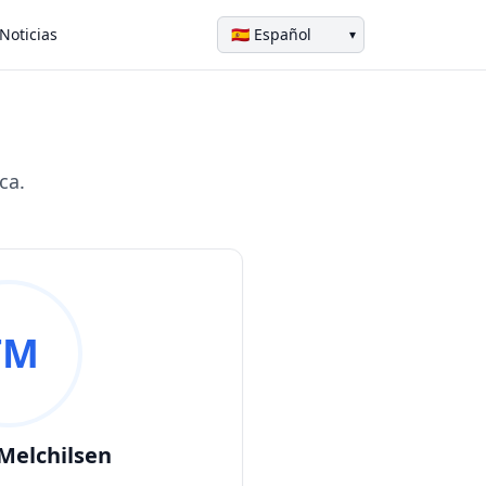
Noticias
▾
ca.
TM
Melchilsen