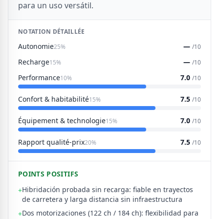
para un uso versátil.
NOTATION DÉTAILLÉE
Autonomie
—
25%
/10
Recharge
—
15%
/10
Performance
7.0
10%
/10
Confort & habitabilité
7.5
15%
/10
Équipement & technologie
7.0
15%
/10
Rapport qualité-prix
7.5
20%
/10
POINTS POSITIFS
Hibridación probada sin recarga: fiable en trayectos
+
de carretera y larga distancia sin infraestructura
Dos motorizaciones (122 ch / 184 ch): flexibilidad para
+