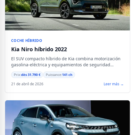
COCHE HÍBRIDO
Kia Niro híbrido 2022
El SUV compacto híbrido de Kia combina motorización
gasolina-eléctrica y equipamientos de seguridad
avanzados para un uso diario versátil.
Prix:
dès 31.790 €
Puissance:
141 ch
21 de abril de 2026
Leer más →