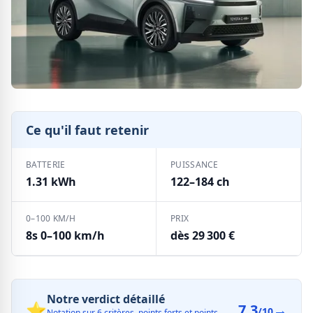
Ce qu'il faut retenir
BATTERIE
PUISSANCE
1.31 kWh
122–184 ch
0–100 KM/H
PRIX
8s 0–100 km/h
dès 29 300 €
Notre verdict détaillé
⭐
7.3
→
/10
Notation sur 6 critères, points forts et points