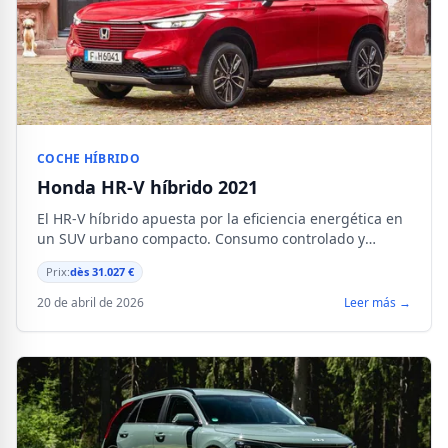
COCHE HÍBRIDO
Honda HR-V híbrido 2021
El HR-V híbrido apuesta por la eficiencia energética en
un SUV urbano compacto. Consumo controlado y
motorización probada para la ciudad y
Prix:
dès 31.027 €
desplazamientos diarios.
20 de abril de 2026
Leer más →