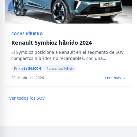
COCHE HÍBRIDO
Renault Symbioz híbrido 2024
El Symbioz posiciona a Renault en el segmento de SUV
compactos híbridos no recargables, con una
motorización de 145 ch y un equipamiento digital
Prix:
dès 34.900 €
Puissance:
145 ch
completo.
20 de abril de 2026
Leer más →
→
Ver todos los SUV