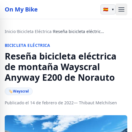
On My Bike
▾
Inicio
/
Bicicleta Eléctrica
/
Reseña bicicleta eléctrica de montaña Wayscral Anyway E200 de Norauto
BICICLETA ELÉCTRICA
Reseña bicicleta eléctrica
de montaña Wayscral
Anyway E200 de Norauto
🏷
Wayscral
Publicado el 14 de febrero de 2022
— Thibaut Melchilsen