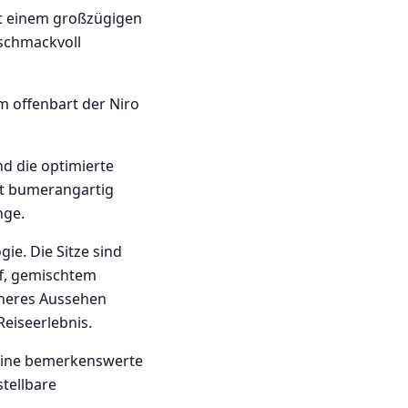
it einem großzügigen
schmackvoll
m offenbart der Niro
nd die optimierte
it bumerangartig
nge.
ie. Die Sitze sind
ff, gemischtem
icheres Aussehen
eiseerlebnis.
r eine bemerkenswerte
stellbare