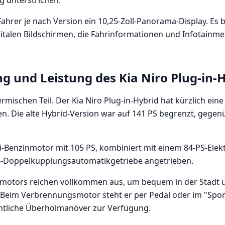
 unterstrichen.
ahrer je nach Version ein 10,25-Zoll-Panorama-Display. Es 
italen Bildschirmen, die Fahrinformationen und Infotainm
g und Leistung des Kia Niro Plug-in-
ischen Teil. Der Kia Niro Plug-in-Hybrid hat kürzlich ein
en. Die alte Hybrid-Version war auf 141 PS begrenzt, gegenü
 GDi-Benzinmotor mit 105 PS, kombiniert mit einem 84-PS-Ele
-Doppelkupplungsautomatikgetriebe angetrieben.
romotors reichen vollkommen aus, um bequem in der Stadt 
 Beim Verbrennungsmotor steht er per Pedal oder im "Spo
entliche Überholmanöver zur Verfügung.