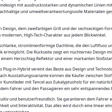
ßendesign mit ausdrucksstarken und dynamischen Linien m
achhaltige und umweltverantwortungsvolle Materialien ge
n Design, dem zweifarbigen Grill und der sechseckigen For
n modernen, High-Tech-Charakter aus jedem Blickwinkel.
schlanke, stromlinienförmige Dachlinie, die den Luftfluss u
 ermöglicht. Die Rückseite zeigt ein nüchternes Design m
 einem Herzschlag-Reflektor und einer markanten Stoßsta
o Plug-in-Hybrid vereint das Beste aus Design und Technolog
nach Ausstattungsvariante können die Käufer zwischen Sto
er Kunstleder mit Tencel aus Eukalyptusholz für ein natürl
 dem Fahrer und den Passagieren ein sehr entspannendes R
intuitiv und benutzerfreundlich. Sie garantieren dem Fahre
eit und Interaktivität. Das alles wird durch eine linear ein