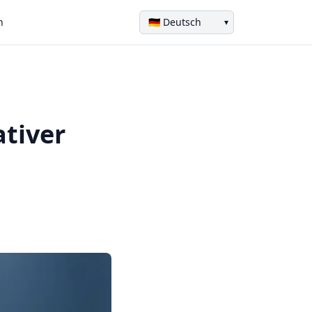
n
▾
ativer