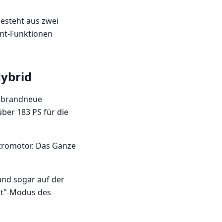
besteht aus zwei
ent-Funktionen
Hybrid
e brandneue
ber 183 PS für die
ktromotor. Das Ganze
und sogar auf der
rt"-Modus des