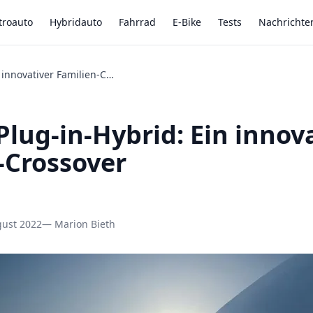
troauto
Hybridauto
Fahrrad
E-Bike
Tests
Nachrichte
Kia Niro Plug-in-Hybrid: Ein innovativer Familien-Crossover
Plug-in-Hybrid: Ein innov
-Crossover
gust 2022
— Marion Bieth